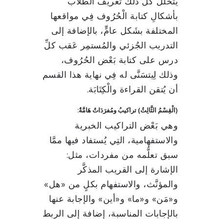
يتخَلَّل كلَّ ذلك تعريفُ الطلاب
بأشكالِ كتابة الْحُرُوف فِي مواقعها
المختلفة بشَكل عامٍّ، بالإضافة إلى
التدريب الجُزئي والمُستمِر عَقب كلِّ
درس على كتابة بَعْض الحُرُوف،
وذلك لِيتسَنَّى له فِي نهاية هذا القسم
أن يُتقن القراءة والْكِتَابَة.
(الْقِسْمُ الثَّالِثُ) تراكيبُ ومُفرَدَاتٌ هَامَّةٌ:
وهي بَعْض التراكيب الخبرية
والاستفهامية، التِي يُستفاد فيها ممَّا
سبق تعلُّمه من مفردات، مثل:
الإشارة إلى القريب المذكَّر
والمؤنَّث، والاستفهام بكلٍ من «هل»
و«مَن» و«ما» و«أين» والإجابة عنها
بالإجابات المناسبة، إضافة إلى الربط