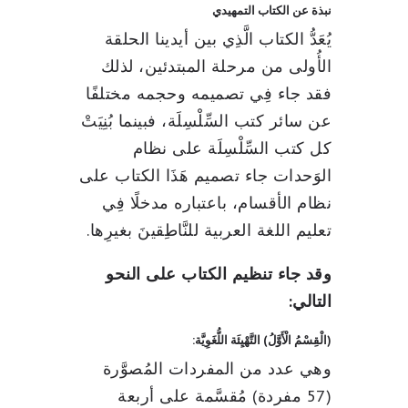
نبذة عن الكتاب التمهيدي
يُعَدُّ الكتاب الَّذِي بين أيدينا الحلقة
الأُولى من مرحلة المبتدئين، لذلك
فقد جاء فِي تصميمه وحجمه مختلفًا
عن سائر كتب السِّلْسِلَة، فبينما بُنِيَتْ
كل كتب السِّلْسِلَة على نظام
الوَحدات جاء تصميم هَذَا الكتاب على
نظام الأقسام، باعتباره مدخلًا فِي
تعليم اللغة العربية للنَّاطِقينَ بغيرِها.
وقد جاء تنظيم الكتاب على النحو
التالي:
(الْقِسْمُ الْأَوَّلُ) التَّهْيِئَة اللُّغَوِيَّة:
وهي عدد من المفردات المُصوَّرة
(57 مفردة) مُقسَّمة على أربعة