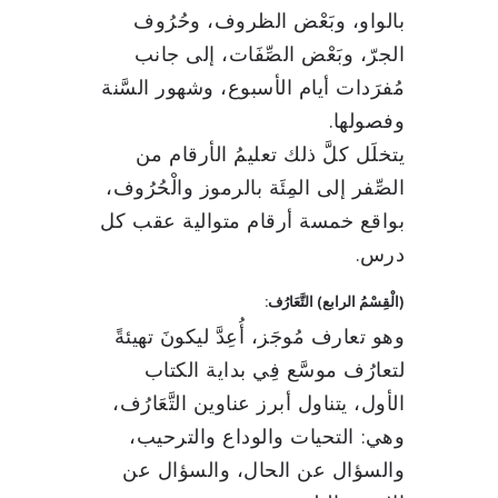
بالواو، وبَعْض الظروف، وحُرُوف
الجرّ، وبَعْض الصِّفَات، إلى جانب
مُفرَدات أيام الأسبوع، وشهور السَّنة
وفصولها.
يتخلَل كلَّ ذلك تعليمُ الأرقام من
الصِّفر إلى المِئَة بالرموز والْحُرُوف،
بواقع خمسة أرقام متوالية عقب كل
درس.
(الْقِسْمُ الرابع) التَّعَارُف:
وهو تعارف مُوجَز، أُعِدَّ ليكونَ تهيئةً
لتعارُف موسَّع فِي بداية الكتاب
الأول، يتناول أبرز عناوين التَّعَارُف،
وهي: التحيات والوداع والترحيب،
والسؤال عن الحال، والسؤال عن