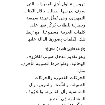
دروس تتناول أهَمَّ المفردات التي
سوف يدرسها الطالب خلال الكتاب
التمهيدي، وهي تُمثِّل تهيئة سمعية
وبصرية للطلاب يُركَّز فيها على
كلماتِ العربيةِ مسموعةً، مع رَبط
تلك الكلمات بِصُورها الدالة عليها.
(الْقِسْمُ الثَّانِي) الْمَدْخَلُ الصَّوْتِيُّ:
وهو تقديم مدخل صوتي للحُرُوف
الهجائية، وظواهرها الصوتية الأخرى،
مثل:
الحركات القصيرة والحركات
الطويلة، والشَّدة، والتنوين، وأل
الشمسية وأل القمرية، والْحُرُوف
المتشابهة فِي النطق.