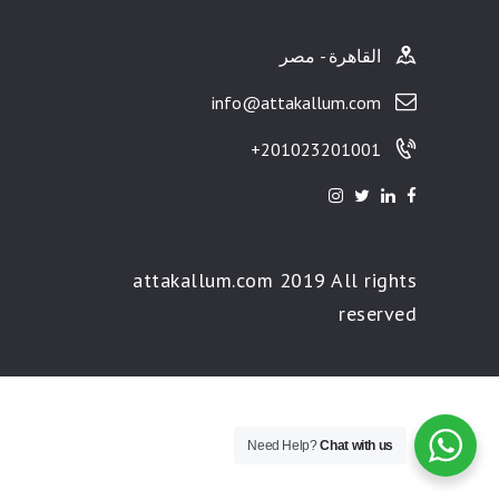
القاهرة - مصر
info@attakallum.com
201023201001+
attakallum.com 2019 All rights
reserved
Need Help?
Chat with us