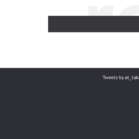
r
Tweets by at_ta