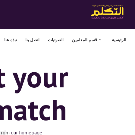
الرئيسية
قسم المعلمين
الصوتيات
اتصل بنا
نبذه عنا
t your
 match
 from
our homepage