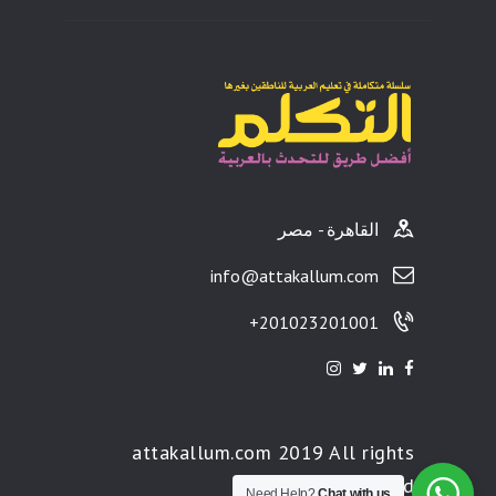
القاهرة - مصر
info@attakallum.com
201023201001+
attakallum.com 2019 All rights
reserved
Need Help?
Chat with us