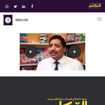
ENGLISH
الرئيسية
قسم المعلمين
الصوتيات
اتصل بنا
video_home
maxresdefault1
نبذه عنا
ATTAKALLUM ONLINE
دخول