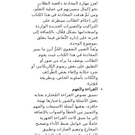
تُعزز مهارة المحادثة دافعية الطلاب
نحو إكمال مسيرتهم في عملية التعلُّم،
ومن ثَمَّ هدفت المحادثة في هذا الكتاب
إلى إحكام الطالب سيطرتَه على
التراكيب والتعبيرات الجديدة الواردة
واستخدامها بشكل فعَّال، بالإضافة إلى
قدرته على إدارة النِّقاش فيما يتعلق
بموضوع الوحدة.
ويُعدُّ التعبير الشفوي الحُرُّ أبرز ما يميز
المحادثة في هذا الكتاب حيث يقوم
الطالب بوصف ما يراه من صور أو
التعليق على بعض رسوم الكاريكاتير، أو
سَرد حكاية وإلقاء بعض الطَّرائف
والنِّكات بأسلوبه الخاص، وبطريقة
مُؤثرة.
القراءة والفهم
تسبق نصوص القراءة المُختارة بعناية
بعضُ الأسئلة والصور باعتبارها تهيئة
حافزة، يعقبها أسئلة الاستيعاب والفهم
والتمييز بين الخطأ والصواب بالإضافة
إلى ما سبق كانت القراءة الجهرية
عاملًا من عوامل ضبط الأداء وتصحيح
المخارج وتنغيم العبارات وتطبيق
القواعد. وقد توسعت القراءة في هذا