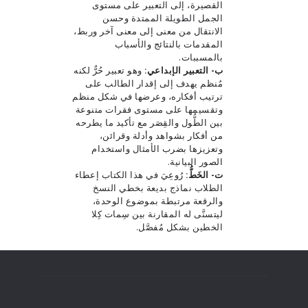
القصيرة، إلى التعبير على مستوى
الجمل الطويلة الممتدة وحسن
الانتقال من معنى إلى معنى آخر وربط،
المقدمات بالنتائج والأسباب
بالمسببات.
ب- التعبير الإبداعي:
وهو تعبير حُرٌّ لكنه
مُنظم يهدف إلى إقدار الطالب على
ترتيب أفكاره، وعرضها في شكل منظم
وتقسيمها على مستوى فقرات متنوعة
بين الطُّول والقِصَر مع تأكيد ما يطرحه
من أفكار بشواهد وأدلة وقرائن،
وتعزيزها بضرب الأمثال واستخدام
الصور البيانية.
ت- الخَطُّ:
رُوعِيَ في هذا الكتاب إعطاء
الطلاب نماذج بديعة بخطي النسخ
والرقعة مرتبطة بموضوع الوحدة،
ليتسنَّى له المقارنة بين سِمات كِلا
الخطين بشكل مُفصَّل.