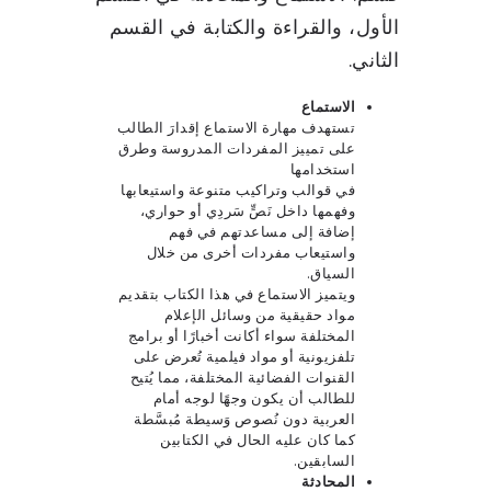
الأول، والقراءة والكتابة في القسم
الثاني.
الاستماع
تستهدف مهارة الاستماع إقدارَ الطالب
على تمييز المفردات المدروسة وطرق
استخدامها
في قوالب وتراكيب متنوعة واستيعابها
وفهمها داخل نَصٍّ سَردِي أو حواري،
إضافة إلى مساعدتهم في فهم
واستيعاب مفردات أخرى من خلال
السياق.
ويتميز الاستماع في هذا الكتاب بتقديم
مواد حقيقية من وسائل الإعلام
المختلفة سواء أكانت أخبارًا أو برامج
تلفزيونية أو مواد فيلمية تُعرض على
القنوات الفضائية المختلفة، مما يُتيح
للطالب أن يكون وجهًا لوجه أمام
العربية دون نُصوص وَسيطة مُبسَّطة
كما كان عليه الحال في الكتابين
السابقين.
المحادثة