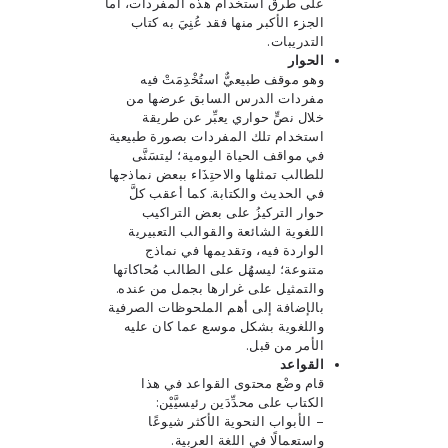
على طرق استخدام هذه المفردات، أما
الجزء الأكبر منها فقد عُنِيَ به كتاب
التدريبات.
الحوار
وهو موقف طبيعيٌّ استُخْدِمَتْ فيه
مفردات الدرس السابق عرضها من
خلال نصٍّ حواري يعبِّر عن طريقة
استخدام تلك المفردات بصورة طبيعية
في مواقف الحياة اليومية؛ ليتسَنَّى
للطالب تمثلها والاحتِذَاء ببعض نماذجها
في الحديث والكتابة. كما أعقب كلَّ
حوار التركيزُ على بعض التراكيب
اللغوية الشائعة والقوالب التعبيرية
الواردة فيه، وتقديمها في نماذج
متنوعة؛ ليسهُل على الطالب مُحاكاتها
والتمثيل على غرارها بجمل من عنده.
بالإضافة إلى أهم الملحوظات الصرفية
واللغوية بشكل موسع عما كان عليه
الأمر من قبل.
القواعد
قام وضْع محتوى القواعد في هذا
الكتاب على محدِّدَين رئيسيَّيْن:
– الأبواب النحوية الأكثر شيوعًا
واستعمالًا في اللغة العربية.