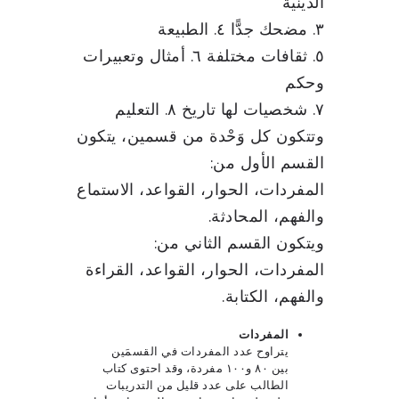
الدينية
٣. مضحك جدًّا ٤. الطبيعة
٥. ثقافات مختلفة ٦. أمثال وتعبيرات
وحكم
٧. شخصيات لها تاريخ ٨. التعليم
وتتكون كل وَحْدة من قسمين، يتكون
القسم الأول من:
المفردات، الحوار، القواعد، الاستماع
والفهم، المحادثة.
ويتكون القسم الثاني من:
المفردات، الحوار، القواعد، القراءة
والفهم، الكتابة.
المفردات
يتراوح عدد المفردات في القسمَين
بين ٨٠ و١٠٠ مفردة، وقد احتوى كتاب
الطالب على عدد قليل من التدريبات