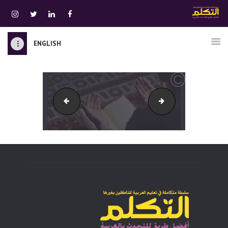
ENGLISH
الرئيسية
قسم المعلمين
الصوتيات
post-17
img_history
اتصل بنا
نبذه عنا
ATTAKALLUM ONLINE
دخول