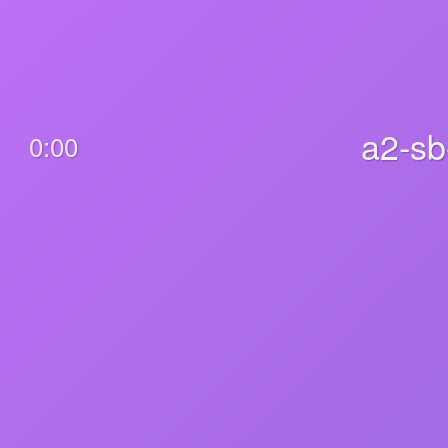
a2-sb
0:00